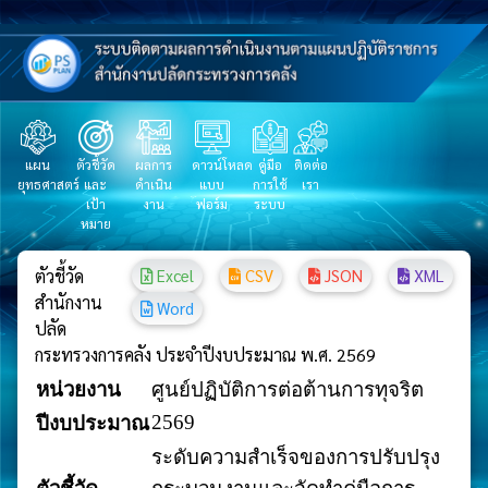
แผน
ตัวชี้วัด
ผลการ
ดาวน์โหลด
คู่มือ
ติดต่อ
ยุทธศาสตร์
และ
ดำเนิน
แบบ
การใช้
เรา
เป้า
งาน
ฟอร์ม
ระบบ
หมาย
ตัวชี้วัด
Excel
CSV
JSON
XML
สำนักงาน
Word
ปลัด
กระทรวงการคลัง ประจำปีงบประมาณ พ.ศ. 2569
หน่วยงาน
ศูนย์ปฏิบัติการต่อต้านการทุจริต
2569
ปีงบประมาณ
ระดับความสำเร็จของการปรับปรุง