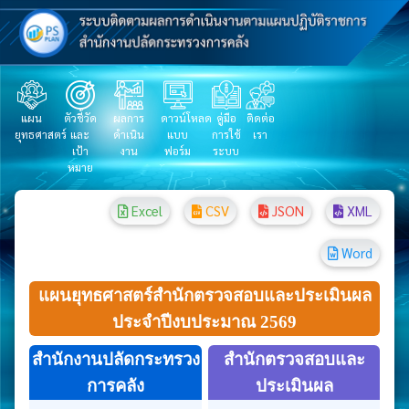
แผน
ตัวชี้วัด
ผลการ
ดาวน์โหลด
คู่มือ
ติดต่อ
ยุทธศาสตร์
และ
ดำเนิน
แบบ
การใช้
เรา
เป้า
งาน
ฟอร์ม
ระบบ
หมาย
Excel
CSV
JSON
XML
Word
แผนยุทธศาสตร์สำนักตรวจสอบและประเมินผล
ประจำปีงบประมาณ 2569
สำนักงานปลัดกระทรวง
สำนักตรวจสอบและ
การคลัง
ประเมินผล