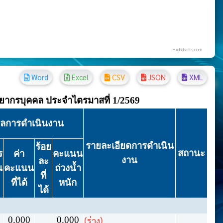
Highcharts.com
Word
Excel
CSV
JSON
XML
ยากรบุคคล ประจำไตรมาสที่ 1/2569
ลการดำเนินงาน
รายละเอียดการดำเนิน
ร้อย
สถานะ
ร
ค่า
คะแนน
งาน
ละ
น
คะแนน
ถ่วงน้ำ
ที่
ที่ได้
หนัก
ได้
0.000
0.000
(ร่าง)