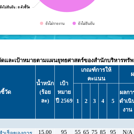
: 8 ตัวชี้วัด
: 8 ตัวชี้วัด
ยังไม่ยืนยัน
ยังไม่ยืนยัน
ยังไม่รายงาน
ยังไม่ยืนยัน
วัดและเป้าหมายตามแผนยุทธศาสตร์ของสำนักบริหารทรัพ
เกณฑ์การให้
ผ
คะแนน
น้ำหนัก
เป้า
ชี้วัด
(ร้อย
หมาย
ผลกา
ละ)
ปี 2569
1
2
3
4
5
ดำเนิ
งาน
15.00
95
55
65
75
85
95
N/A
สำเร็จของการ